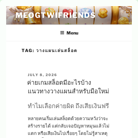
Skip
MEOGTWIFRIENDS
to
content
Menu
TAG:
วางแผนเล่นสล็อต
POSTED
JULY 8, 2026
ON
ค่ายเกมสล็อตมีอะไรบ้าง
แนวทางวางแผนสำหรับมือใหม่
ทำไมเลือกค่ายผิด ถึงเสียเงินฟรี
หลายคนเริ่มเล่นสล็อตด้วยความหวังว่าจะ
สร้างรายได้ แต่กลับเจอปัญหาหมุนแล้วไม่
แตก หรือเสียเงินไปเรื่อยๆ โดยไม่รู้สาเหตุ