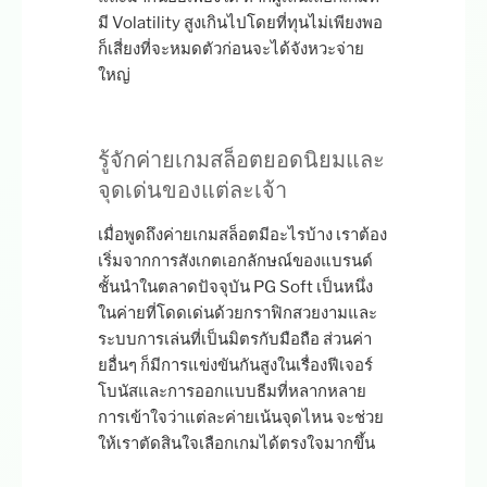
มี Volatility สูงเกินไปโดยที่ทุนไม่เพียงพอ
ก็เสี่ยงที่จะหมดตัวก่อนจะได้จังหวะจ่าย
ใหญ่
รู้จักค่ายเกมสล็อตยอดนิยมและ
จุดเด่นของแต่ละเจ้า
เมื่อพูดถึงค่ายเกมสล็อตมีอะไรบ้าง เราต้อง
เริ่มจากการสังเกตเอกลักษณ์ของแบรนด์
ชั้นนำในตลาดปัจจุบัน PG Soft เป็นหนึ่ง
ในค่ายที่โดดเด่นด้วยกราฟิกสวยงามและ
ระบบการเล่นที่เป็นมิตรกับมือถือ ส่วนค่า
ยอื่นๆ ก็มีการแข่งขันกันสูงในเรื่องฟีเจอร์
โบนัสและการออกแบบธีมที่หลากหลาย
การเข้าใจว่าแต่ละค่ายเน้นจุดไหน จะช่วย
ให้เราตัดสินใจเลือกเกมได้ตรงใจมากขึ้น