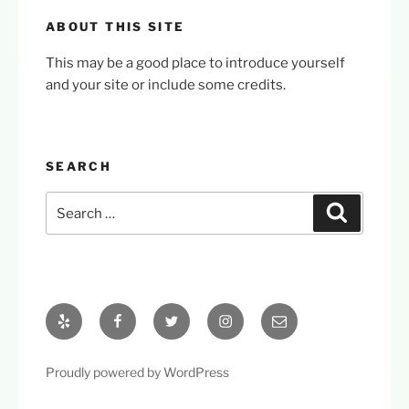
ABOUT THIS SITE
This may be a good place to introduce yourself
and your site or include some credits.
SEARCH
Search
Search
for:
Yelp
Facebook
Twitter
Instagram
Email
Proudly powered by WordPress