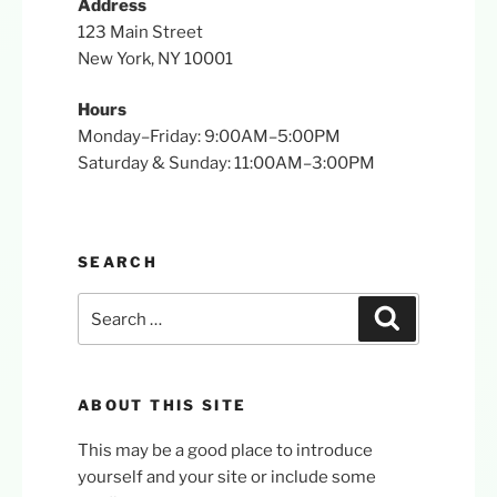
Address
123 Main Street
New York, NY 10001
Hours
Monday–Friday: 9:00AM–5:00PM
Saturday & Sunday: 11:00AM–3:00PM
SEARCH
Search
Search
for:
ABOUT THIS SITE
This may be a good place to introduce
yourself and your site or include some