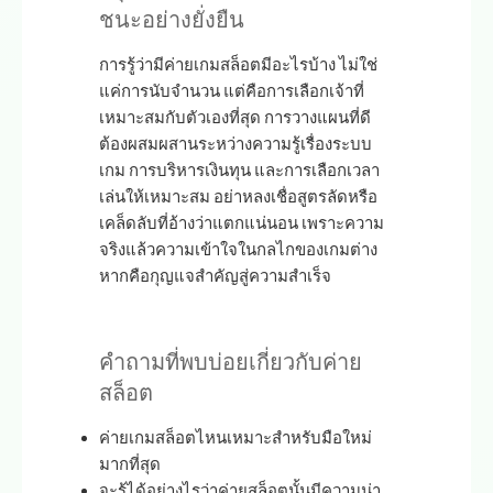
ชนะอย่างยั่งยืน
การรู้ว่ามีค่ายเกมสล็อตมีอะไรบ้าง ไม่ใช่
แค่การนับจำนวน แต่คือการเลือกเจ้าที่
เหมาะสมกับตัวเองที่สุด การวางแผนที่ดี
ต้องผสมผสานระหว่างความรู้เรื่องระบบ
เกม การบริหารเงินทุน และการเลือกเวลา
เล่นให้เหมาะสม อย่าหลงเชื่อสูตรลัดหรือ
เคล็ดลับที่อ้างว่าแตกแน่นอน เพราะความ
จริงแล้วความเข้าใจในกลไกของเกมต่าง
หากคือกุญแจสำคัญสู่ความสำเร็จ
คำถามที่พบบ่อยเกี่ยวกับค่าย
สล็อต
ค่ายเกมสล็อตไหนเหมาะสำหรับมือใหม่
มากที่สุด
จะรู้ได้อย่างไรว่าค่ายสล็อตนั้นมีความน่า