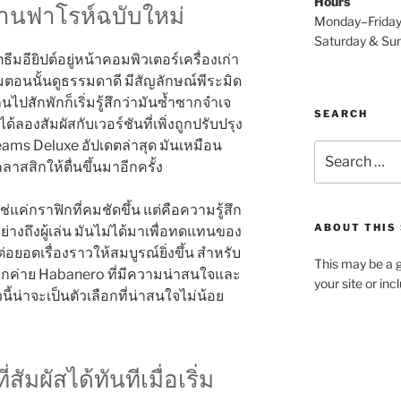
Hours
นานฟาโรห์ฉบับใหม่
Monday–Frida
Saturday & S
อตธีมอียิปต์อยู่หน้าคอมพิวเตอร์เครื่องเก่า
มตอนนั้นดูธรรมดาดี มีสัญลักษณ์พีระมิด
ปสักพักก็เริ่มรู้สึกว่ามันซ้ำซากจำเจ
SEARCH
ได้ลองสัมผัสกับเวอร์ชันที่เพิ่งถูกปรับปรุง
eams Deluxe อัปเดตล่าสุด มันเหมือน
Search
สิกให้ตื่นขึ้นมาอีกครั้ง
for:
ใช่แค่กราฟิกที่คมชัดขึ้น แต่คือความรู้สึก
ABOUT THIS 
ย่างถึงผู้เล่น มันไม่ได้มาเพื่อทดแทนของ
่อยอดเรื่องราวให้สมบูรณ์ยิ่งขึ้น สำหรับ
This may be a g
กค่าย Habanero ที่มีความน่าสนใจและ
your site or in
นี้น่าจะเป็นตัวเลือกที่น่าสนใจไม่น้อย
ัมผัสได้ทันทีเมื่อเริ่ม