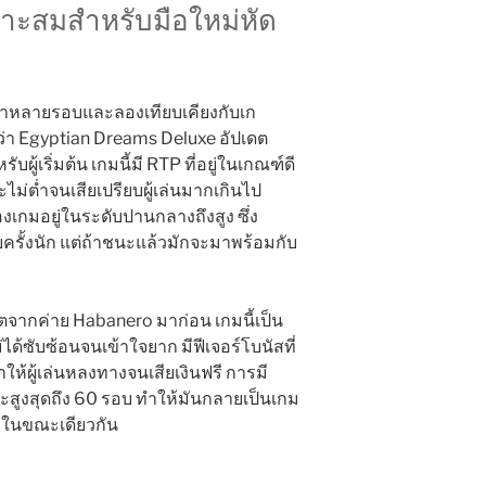
าะสมสำหรับมือใหม่หัด
มาหลายรอบและลองเทียบเคียงกับเก
ว่า Egyptian Dreams Deluxe อัปเดต
บผู้เริ่มต้น เกมนี้มี RTP ที่อยู่ในเกณฑ์ดี
ไม่ต่ำจนเสียเปรียบผู้เล่นมากเกินไป
งเกมอยู่ในระดับปานกลางถึงสูง ซึ่ง
รั้งนัก แต่ถ้าชนะแล้วมักจะมาพร้อมกับ
อตจากค่าย Habanero มาก่อน เกมนี้เป็น
ม่ได้ซับซ้อนจนเข้าใจยาก มีฟีเจอร์โบนัสที่
ให้ผู้เล่นหลงทางจนเสียเงินฟรี การมี
สูงสุดถึง 60 รอบ ทำให้มันกลายเป็นเกม
ังในขณะเดียวกัน