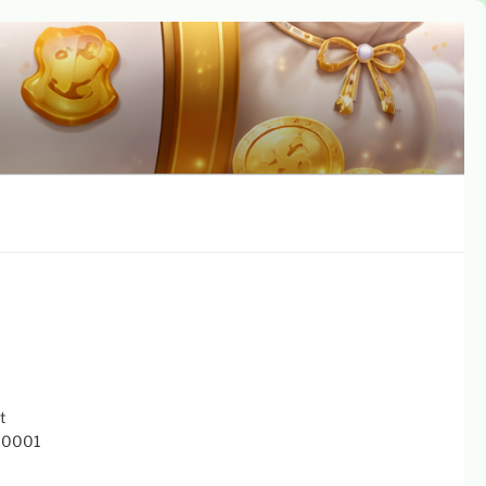
t
 10001