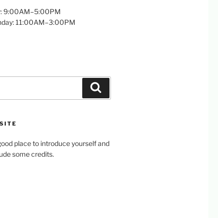
y: 9:00AM–5:00PM
unday: 11:00AM–3:00PM
Search
SITE
ood place to introduce yourself and
clude some credits.