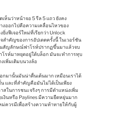
กตเห็นว่าหน้าจอ 5 รีล 5 แถว ยังคง
ตกต่างออกไปคือความเคลื่อนไหวของ
ิ่งฟีเจอร์ใหม่ที่เรียกว่า Unlock
ใจสำคัญของการอัปเดตครั้งนี้ ในเวอร์ชัน
็นสัญลักษณ์ฟาโรห์ปรากฏขึ้นมาแล้วจบ
่อฟาโรห์มาหยุดอยู่ใต้บล็อก มันจะทำการทุบ
งเพิ่มเติมบนวงล้อ
กมานั้นมันน่าตื่นเต้นมาก เหมือนเราได้
และที่สำคัญคือมันไม่ได้เป็นเพียง
กาสในการชนะจริงๆ การมีตำแหน่งเพิ่ม
เงินหรือ Paylines มีความยืดหยุ่นมาก
ยใหม่ควรมีเพื่อสร้างความท้าทายให้กับผู้