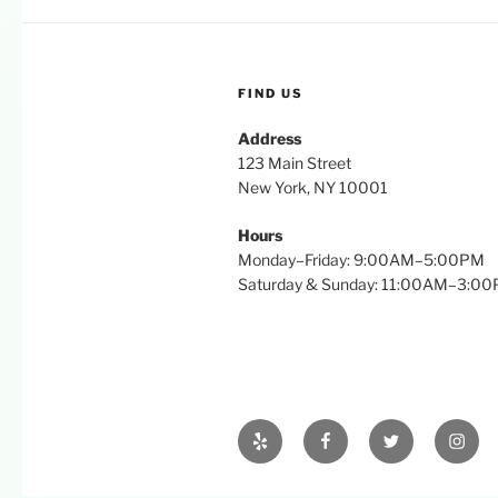
FIND US
Address
123 Main Street
New York, NY 10001
Hours
Monday–Friday: 9:00AM–5:00PM
Saturday & Sunday: 11:00AM–3:0
Yelp
Facebook
Twitter
Insta