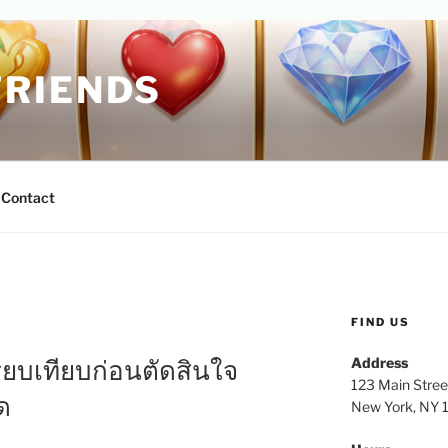
RIENDS
Contact
FIND US
Address
ียบเทียบก่อนตัดสินใจ
123 Main Stree
ด
New York, NY