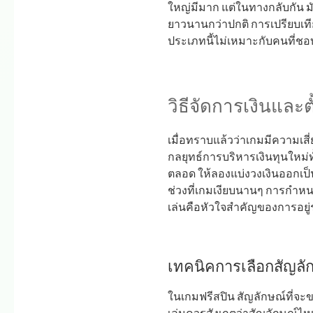
ใหญ่มีมาก แต่ในทางกลับกัน มั
ยาวนานกว่าปกติ การเปรียบเท
ประเภทนี้ไม่เหมาะกับคนที่ชอ
วิธีจัดการเงินและต
เมื่อทราบแล้วว่าเกมมีความเสี่
กลยุทธ์การบริหารเงินทุนใหม่ท
ตลอด ให้ลองแบ่งวงเงินออกเป็น
ช่วงที่เกมเงียบนานๆ การกำห
เล่นคือหัวใจสำคัญของการอยู
เทคนิคการเลือกสัญลั
ในเกมฟรีสปิน สัญลักษณ์ที่จะขย