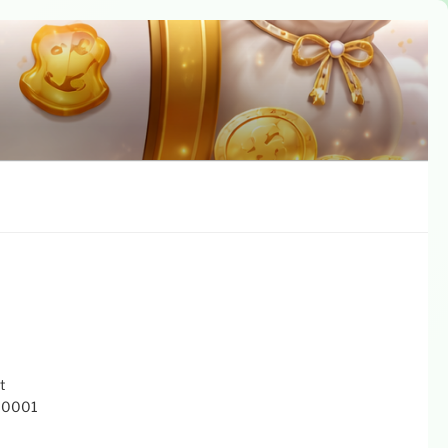
t
 10001