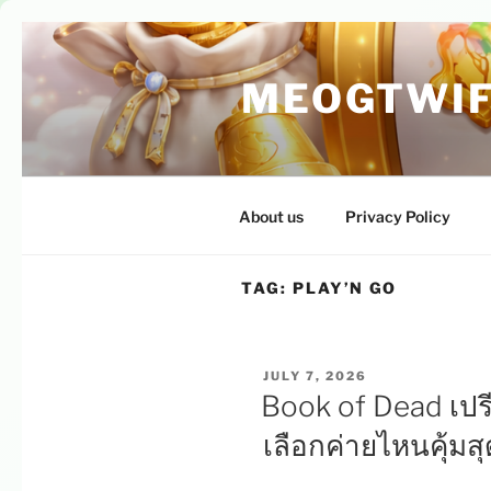
Skip
to
MEOGTWIF
content
About us
Privacy Policy
TAG:
PLAY’N GO
POSTED
JULY 7, 2026
ON
Book of Dead เปร
เลือกค่ายไหนคุ้มสุ