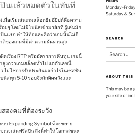
Hours
ินแล้วหมดตัวในทันที
Monday–Frida
Saturday & S
่เมื่อเริ่มเล่นเกมสล็อตธีมอียิปต์คือความ
ื่อยๆ โดยไม่มีโบนัสเข้ามาสักที ผู้เล่นมัก
ปินแรก ทำให้ท้อและคิดว่าเกมนั้นไม่ดี
SEARCH
ชาติของเกมที่มีค่าความผันผวนสูง
Search
ิดเรื่อง RTP หรืออัตราการคืนทุน เกมนี้
for:
อว่าสูงกว่าเกมสล็อตทั่วไป แต่ตัวเลขนี้
 ไม่ใช่การรับประกันผลกำไรในเซสชัน
ABOUT THIS 
็นโบนัสทุก 5-10 รอบจึงมักผิดหวังและ
This may be a g
your site or in
สองคมที่ต้องระวัง
ะบบ Expanding Symbol ที่จะขยาย
ขณะเล่นฟรีสปิน สิ่งนี้ทำให้โอกาสชนะ