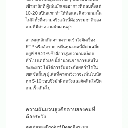
เข้ามาสักที ผู้เล่นมักเจออาการติดลบตั้งแต่
10-20 สปินแรก ทำให้ท้อและคิดว่าเกมนั้น
ไม่ดี ทั้งที่ความจริงแล้วนี่คือธรรมชาติของ
เกมที่มีค่าความผันผวนสูง
สาเหตุหลักเกิดจากความเข้าใจผิดเรื่อง
RTP หรืออัตราการคืนทุน เกมนี้มีค่าเฉลี่ย
อยู่ที่ 96.21% ซึ่งถือว่าสูงกว่าเกมสล็อต
ทั่วไป แต่ตัวเลขนี้คำนวณจากการเล่นใน
ระยะยาว ไม่ใช่การรับประกันผลกำไรใน
เซสชันสั้นๆ ผู้เล่นที่คาดหวังว่าจะเห็นโบนัส
ทุก 5-10 รอบจึงมักผิดหวังและตัดสินใจปิด
เกมเร็วเกินไป
ความผันผวนสูงคือดาบสองคมที่
ต้องระวัง
จุดเด่นของ
Book of Dead
คือระบบ