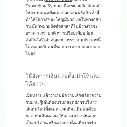
Expanding Symbol ที่จะขยายสัญลักษณ์
ให้ครอบคลุมทั้งแถวขณะเล่นฟรีสปิน สิ่งนี้
ทำให้โอกาสชนะใหญ่มีมาก แต่ในทางกลับ
กัน มันก็หมายถึงช่วงเวลาที่ไม่มีรางวัลจะ
ยาวนานกว่าปกติ การเปรียบเทียบก่อน
ตัดสินใจจึงสำคัญมาก เพราะเกมประเภทนี้
ไม่เหมาะกับคนที่ชอบการจ่ายบ่อยแต่ยอด
ไม่สูง
วิธีจัดการเงินและตั้งเป้าให้เล่น
ได้ยาวๆ
เมื่อทราบแล้วว่าเกมมีความเสี่ยงเรื่องความ
ผันผวน ผู้เล่นต้องปรับกลยุทธ์การบริหาร
เงินทุนใหม่ทั้งหมด แทนที่จะเดิมพันด้วย
ยอดเท่าเดิมตลอด ให้ลองแบ่งวงเงินออก
เป็น 50 ส่วน หรือมากกว่านั้น เพื่อรองรับ