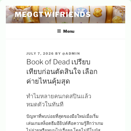
Skip
MEOGTWIFRIENDS
to
content
Menu
POSTED
JULY 7, 2026
BY
@ADMIN
ON
Book of Dead เปรียบ
เทียบก่อนตัดสินใจ เลือก
ค่ายไหนคุ้มสุด
ทำไมหลายคนกดสปินแล้ว
หมดตัวในทันที
ปัญหาที่พบบ่อยที่สุดของมือใหม่เมื่อเริ่ม
เล่นเกมสล็อตธีมอียิปต์คือความรู้สึกว่าเกม
ไม่จ่ายหรือหมุนไปเรื่อยๆ โดยไม่มีโบนัส