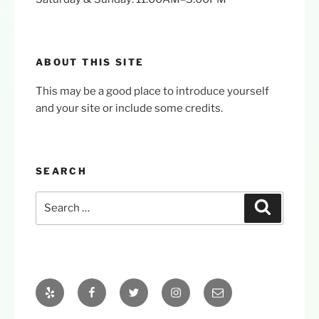
ABOUT THIS SITE
This may be a good place to introduce yourself
and your site or include some credits.
SEARCH
Search
Search
for:
Yelp
Facebook
Twitter
Instagram
Email